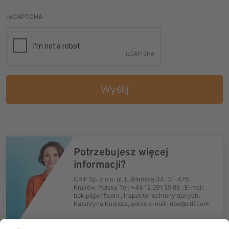
reCAPTCHA
Wyślij
Potrzebujesz więcej
informacji?
CRIF Sp. z o.o. ul. Lublańska 34, 31-476
Kraków, Polska Tel: +48 12 291 55 85 ; E-mail:
bok.pl@crif.com ; Inspektor ochrony danych:
Katarzyna Kulesza, adres e-mail: dpo@crif.com