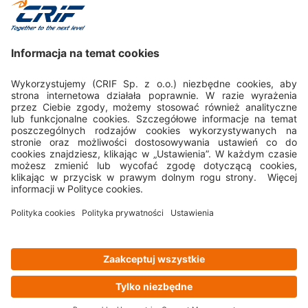
Kontakt międzynarodowy
Sprawdź kontakty w biurach CRIF na całym świecie
Kontakty międzynarodowe w Grupie CRIF
Polityka prywatności
Polityka cookies
Nota prawna
Regulamin CSP
Privacy policy
Cookies policy
Legal disclaimer
CSP Rules
Business Ethics Policy
Obserwuj nas na
© 2023 CRIF Sp. z o.o. | Wszelkie prawa zastrzeżone | ul. Lublańska 34,
31-476 Kraków, Polska