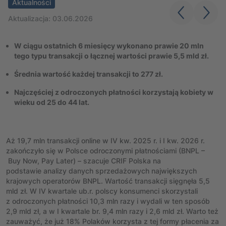
Aktualności
Aktualizacja: 03.06.2026
W ciągu ostatnich 6 miesięcy wykonano prawie 20 mln
tego typu transakcji o łącznej wartości prawie 5,5 mld zł.
Średnia wartość każdej transakcji to 277 zł.
Najczęściej z odroczonych płatności korzystają kobiety w
wieku od 25 do 44 lat.
Aż 19,7 mln transakcji online w IV kw. 2025 r. i I kw. 2026 r.
zakończyło się w Polsce odroczonymi płatnościami (BNPL –
Buy Now, Pay Later) – szacuje CRIF Polska na
podstawie analizy danych sprzedażowych największych
krajowych operatorów BNPL. Wartość transakcji sięgnęła 5,5
mld zł. W IV kwartale ub.r. polscy konsumenci skorzystali
z odroczonych płatności 10,3 mln razy i wydali w ten sposób
2,9 mld zł, a w I kwartale br. 9,4 mln razy i 2,6 mld zł. Warto też
zauważyć, że już 18% Polaków korzysta z tej formy płacenia za