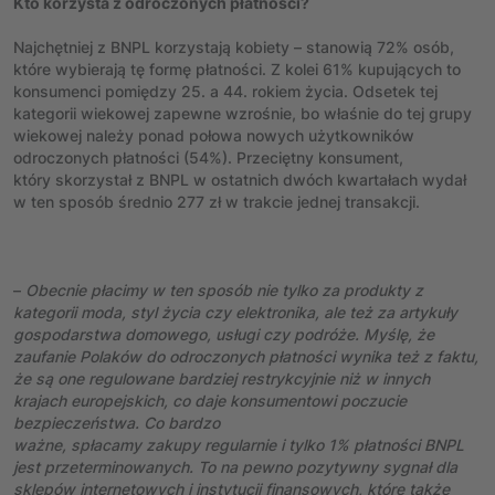
Kto korzysta z odroczonych płatności?
Najchętniej z BNPL korzystają kobiety – stanowią 72% osób,
które wybierają tę formę płatności. Z kolei 61% kupujących to
konsumenci pomiędzy 25. a 44. rokiem życia. Odsetek tej
kategorii wiekowej zapewne wzrośnie, bo właśnie do tej grupy
wiekowej należy ponad połowa nowych użytkowników
odroczonych płatności (54%). Przeciętny konsument,
który skorzystał z BNPL w ostatnich dwóch kwartałach wydał
w ten sposób średnio 277 zł w trakcie jednej transakcji.
–
Obecnie płacimy w ten sposób nie tylko za produkty z
kategorii moda, styl życia czy elektronika, ale też za artykuły
gospodarstwa domowego, usługi czy podróże. Myślę, że
zaufanie Polaków do odroczonych płatności wynika też z faktu,
że są one regulowane bardziej restrykcyjnie niż w innych
krajach europejskich, co daje konsumentowi poczucie
bezpieczeństwa. Co bardzo
ważne, spłacamy zakupy regularnie i tylko 1% płatności BNPL
jest przeterminowanych. To na pewno pozytywny sygnał dla
sklepów internetowych i instytucji finansowych, które także