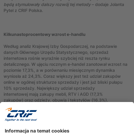
będą stymulowały dalszy rozwój tej metody
– dodaje Jolanta
Pytel z CRIF Polska.
Kilkunastoprocentowy wzrost e-handlu
Według analiz Krajowej Izby Gospodarczej, na podstawie
danych Głównego Urzędu Statystycznego, sprzedaż
internetowa rośnie wyraźnie szybciej niż reszta rynku
detalicznego. W ujęciu rocznym e-handel zanotował wzrost na
poziomie 17,3%, a w porównaniu miesięcznym dynamika
wyniosła aż 24,3%. Coraz większy jest też udział zakupów
online w ogólnej strukturze sprzedaży i jest już bliski pułapu
10% sprzedaży. Największy udział sprzedaży
internetowej mają zakupy mebli, RTV i AGD (17,3%
zakupów) oraz odzieży, obuwia i tekstyliów (16,3%).